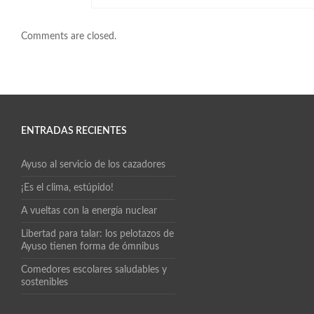
Comments are closed.
ENTRADAS RECIENTES
Ayuso al servicio de los cazadores
¡Es el clima, estúpido!
A vueltas con la energía nuclear
Libertad para talar: los pelotazos de
Ayuso tienen forma de ómnibus
Comedores escolares saludables y
sostenibles