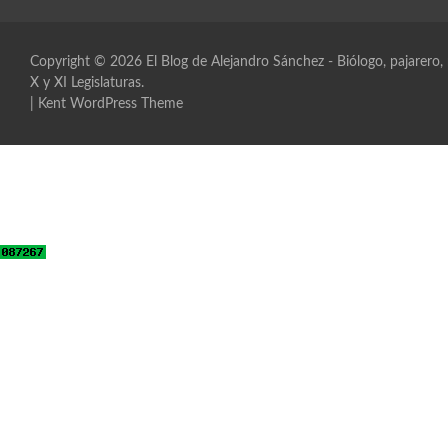
Copyright © 2026
El Blog de Alejandro Sánchez
- Biólogo, pajarero
X y XI Legislaturas.
|
Kent WordPress Theme