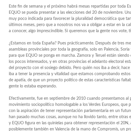
Este fin de semana y el próximo habrá mesas repartidas por toda E
EQUO se pueda presentar a las elecciones del 20 de noviembre. Una
muy poco indicada para favorecer la pluralidad democrática que tant
últimos meses, pero que a nosotros nos va a obligar a estar en la call
a conocer, algo imprescindible. Si queremos que la gente nos vote, 
¿Estamos en toda España? Pues prácticamente. Después de tres me
asambleas provinciales por toda la geografía, solo en Palencia, Soria
para que EQUO se ponga en marcha. Zamora y Teruel están siendo c
los pocos interesados, y en otras provincias el adelanto electoral e
del proyecto con el sosiego debido. Pero quién nos iba a decir, ha
iba a tener la presencia y vitalidad que estamos comprobando estos 
de apatía, de que un proyecto político de estas características fal
gente lo estaba esperando.
Efectivamente, fue en septiembre de 2010 cuando presentamos al pú
movimiento sociopolítico homologable a los Verdes Europeos, que pud
con la aspiración de tener representación parlamentaria en un futu
han pasado muchas cosas, aunque no ha llovido tanto, entre otras e
y EQUO figura en las quinielas para obtener representación el 20N,
posiblemente también en Valencia de la mano de Compromís, un proy