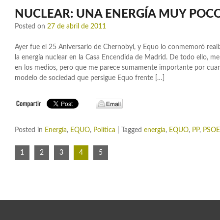
NUCLEAR: UNA ENERGÍA MUY POC
Posted on
27 de abril de 2011
Ayer fue el 25 Aniversario de Chernobyl, y Equo lo conmemoró rea
la energía nuclear en la Casa Encendida de Madrid. De todo ello, m
en los medios, pero que me parece sumamente importante por cuant
modelo de sociedad que persigue Equo frente […]
Posted in
Energía
,
EQUO
,
Política
|
Tagged
energía
,
EQUO
,
PP
,
PSOE
1
2
3
4
5