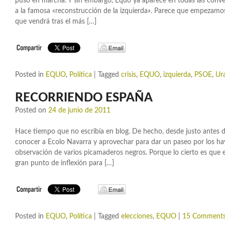
puso en marcha. Y sin embargo, Equo ya aparece en todas las conver
a la famosa «reconstrucción de la izquierda». Parece que empezamos 
que vendrá tras el más […]
Posted in
EQUO
,
Política
|
Tagged
crisis
,
EQUO
,
izquierda
,
PSOE
,
Ur
RECORRIENDO ESPAÑA
Posted on
24 de junio de 2011
Hace tiempo que no escribía en blog. De hecho, desde justo antes d
conocer a Ecolo Navarra y aprovechar para dar un paseo por los hay
observación de varios picamaderos negros. Porque lo cierto es que e
gran punto de inflexión para […]
Posted in
EQUO
,
Política
|
Tagged
elecciones
,
EQUO
|
15 Comment