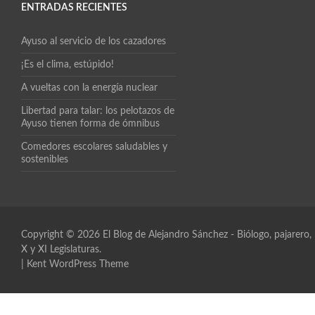
ENTRADAS RECIENTES
Ayuso al servicio de los cazadores
¡Es el clima, estúpido!
A vueltas con la energía nuclear
Libertad para talar: los pelotazos de
Ayuso tienen forma de ómnibus
Comedores escolares saludables y
sostenibles
Copyright © 2026
El Blog de Alejandro Sánchez
- Biólogo, pajarero
X y XI Legislaturas.
|
Kent WordPress Theme