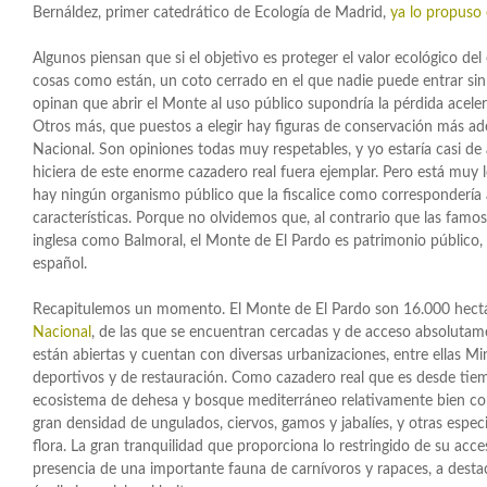
Bernáldez, primer catedrático de Ecología de Madrid,
ya lo propuso
Algunos piensan que si el objetivo es proteger el valor ecológico del 
cosas como están, un coto cerrado en el que nadie puede entrar si
opinan que abrir el Monte al uso público supondría la pérdida aceler
Otros más, que puestos a elegir hay figuras de conservación más a
Nacional. Son opiniones todas muy respetables, y yo estaría casi de 
hiciera de este enorme cazadero real fuera ejemplar. Pero está muy l
hay ningún organismo público que la fiscalice como correspondería
características. Porque no olvidemos que, al contrario que las famo
inglesa como Balmoral, el Monte de El Pardo es patrimonio público,
español.
Recapitulemos un momento. El Monte de El Pardo son 16.000 hect
Nacional
, de las que se encuentran cercadas y de acceso absolutame
están abiertas y cuentan con diversas urbanizaciones, entre ellas Mi
deportivos y de restauración. Como cazadero real que es desde tiem
ecosistema de dehesa y bosque mediterráneo relativamente bien co
gran densidad de ungulados, ciervos, gamos y jabalíes, y otras espe
flora. La gran tranquilidad que proporciona lo restringido de su acc
presencia de una importante fauna de carnívoros y rapaces, a desta