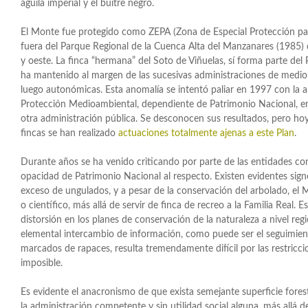
águila imperial y el buitre negro.
El Monte fue protegido como ZEPA (Zona de Especial Protección pa
fuera del Parque Regional de la Cuenca Alta del Manzanares (1985) q
y oeste. La finca “hermana” del Soto de Viñuelas, sí forma parte del
ha mantenido al margen de las sucesivas administraciones de medio 
luego autonómicas. Esta anomalía se intentó paliar en 1997 con la 
Protección Medioambiental, dependiente de Patrimonio Nacional, en
otra administración pública. Se desconocen sus resultados, pero ho
fincas se han realizado
actuaciones totalmente ajenas a este Plan
.
Durante años se ha venido criticando por parte de las entidades con
opacidad de Patrimonio Nacional al respecto. Existen evidentes sign
exceso de ungulados, y a pesar de la conservación del arbolado, el 
o científico, más allá de servir de finca de recreo a la Familia Real.
distorsión en los planes de conservación de la naturaleza a nivel reg
elemental intercambio de información, como puede ser el seguimient
marcados de rapaces, resulta tremendamente difícil por las restric
imposible.
Es evidente el anacronismo de que exista semejante superficie fores
la administración competente y sin utilidad social alguna, más allá d