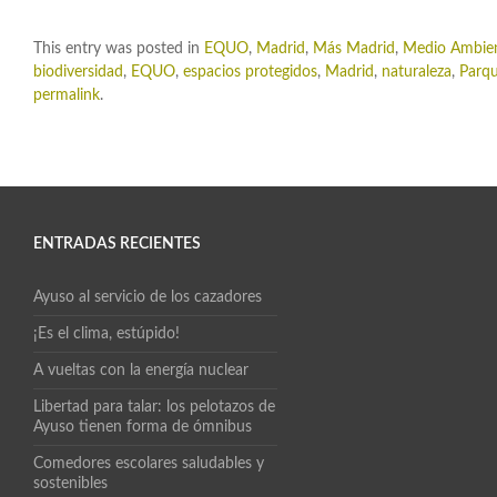
This entry was posted in
EQUO
,
Madrid
,
Más Madrid
,
Medio Ambie
biodiversidad
,
EQUO
,
espacios protegidos
,
Madrid
,
naturaleza
,
Parqu
permalink
.
ENTRADAS RECIENTES
Ayuso al servicio de los cazadores
¡Es el clima, estúpido!
A vueltas con la energía nuclear
Libertad para talar: los pelotazos de
Ayuso tienen forma de ómnibus
Comedores escolares saludables y
sostenibles