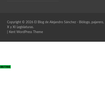
Copyright © 2026
El Blog de Alejandro Sánchez
- Biólogo, pajarero
X y XI Legislaturas.
|
Kent WordPress Theme