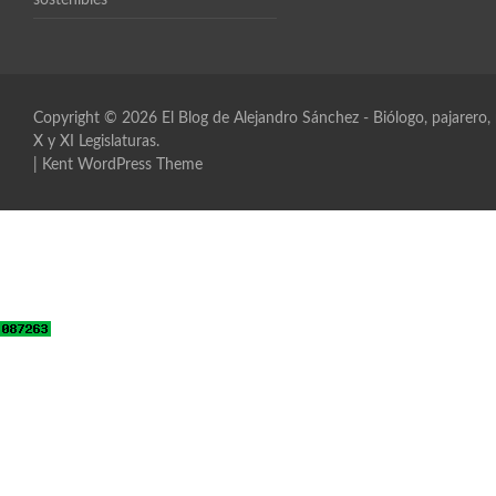
sostenibles
Copyright © 2026
El Blog de Alejandro Sánchez
- Biólogo, pajarero
X y XI Legislaturas.
|
Kent WordPress Theme