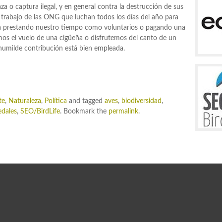
za o captura ilegal, y en general contra la destrucción de sus
 trabajo de las ONG que luchan todos los días del año para
 sea prestando nuestro tiempo como voluntarios o pagando una
mos el vuelo de una cigüeña o disfrutemos del canto de un
umilde contribución está bien empleada.
te
,
Naturaleza
,
Política
and tagged
aves
,
biodiversidad
,
dales
,
SEO/BirdLife
. Bookmark the
permalink
.