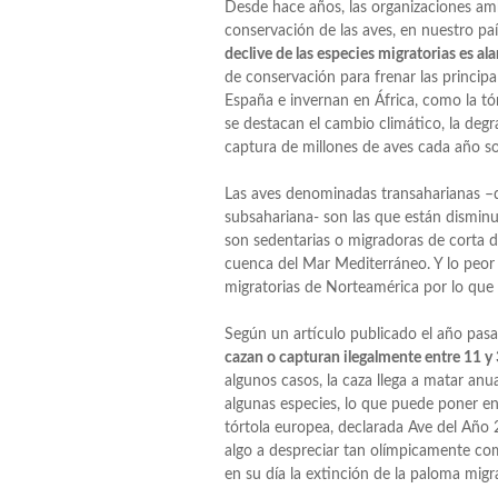
Desde hace años, las organizaciones amb
conservación de las aves, en nuestro p
declive de las especies migratorias es al
de conservación para frenar las princi
España e invernan en África, como la tór
se destacan el cambio climático, la degr
captura de millones de aves cada año so
Las aves denominadas transaharianas –q
subsahariana- son las que están dismi
son sedentarias o migradoras de corta d
cuenca del Mar Mediterráneo. Y lo peor
migratorias de Norteamérica por lo que
Según un artículo publicado el año pasad
cazan o capturan ilegalmente entre 11 y 
algunos casos, la caza llega a matar anu
algunas especies, lo que puede poner en
tórtola europea, declarada Ave del Año
algo a despreciar tan olímpicamente com
en su día la extinción de la paloma migr