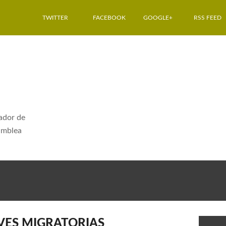
TWITTER
FACEBOOK
GOOGLE+
RSS FEED
dador de
amblea
O
AVES MIGRATORIAS