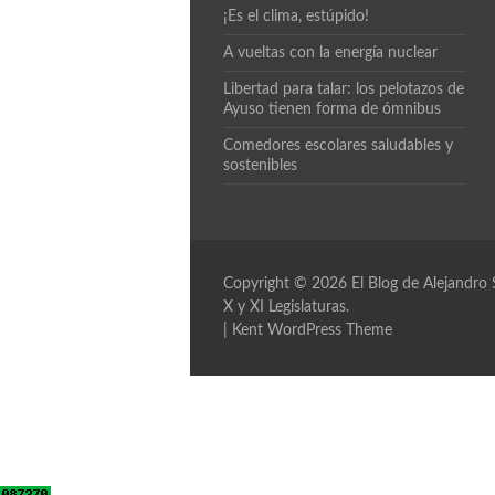
¡Es el clima, estúpido!
A vueltas con la energía nuclear
Libertad para talar: los pelotazos de
Ayuso tienen forma de ómnibus
Comedores escolares saludables y
sostenibles
Copyright © 2026
El Blog de Alejandro
X y XI Legislaturas.
|
Kent WordPress Theme