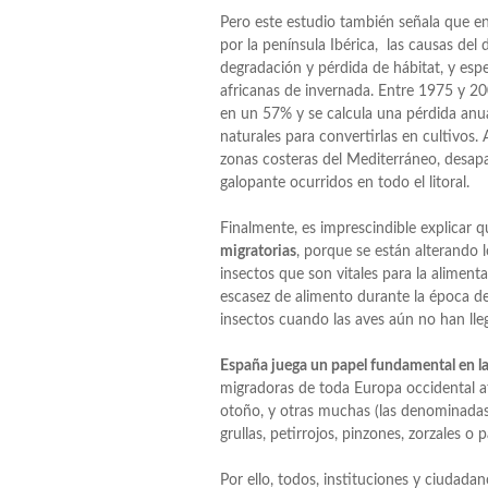
Pero este estudio también señala que en 
por la península Ibérica, las causas del 
degradación y pérdida de hábitat, y esp
africanas de invernada. Entre 1975 y 20
en un 57% y se calcula una pérdida anua
naturales para convertirlas en cultivos
zonas costeras del Mediterráneo, desap
galopante ocurridos en todo el litoral.
Finalmente, es imprescindible explicar 
migratorias
, porque se están alterando 
insectos que son vitales para la alimenta
escasez de alimento durante la época de
insectos cuando las aves aún no han ll
España juega un papel fundamental en la
migradoras de toda Europa occidental at
otoño, y otras muchas (las denominadas
grullas, petirrojos, pinzones, zorzales o
Por ello, todos, instituciones y ciudada