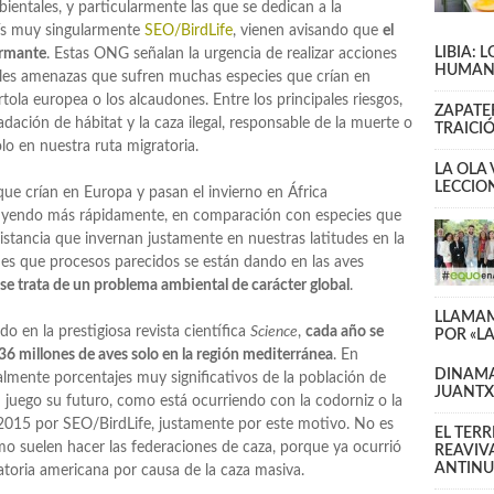
ientales, y particularmente las que se dedican a la
aís muy singularmente
SEO/BirdLife
, vienen avisando que
el
LIBIA: 
armante
. Estas ONG señalan la urgencia de realizar acciones
HUMAN
pales amenazas que sufren muchas especies que crían en
tola europea o los alcaudones. Entre los principales riesgos,
ZAPATE
adación de hábitat y la caza ilegal, responsable de la muerte o
TRAICI
lo en nuestra ruta migratoria.
LA OLA
LECCIO
ue crían en Europa y pasan el invierno en África
nuyendo más rápidamente, en comparación con especies que
istancia que invernan justamente en nuestras latitudes en la
 es que procesos parecidos se están dando en las aves
se trata de un problema ambiental de carácter global
.
LLAMAM
o en la prestigiosa revista científica
Science
,
cada año se
POR «L
36 millones de aves solo en la región mediterránea
. En
DINAM
almente porcentajes muy significativos de la población de
JUANT
 juego su futuro, como está ocurriendo con la codorniz o la
 2015 por SEO/BirdLife, justamente por este motivo. No es
EL TER
o suelen hacer las federaciones de caza, porque ya ocurrió
REAVIV
ANTINU
atoria americana por causa de la caza masiva.