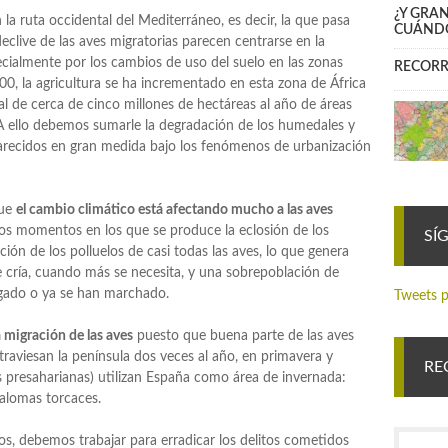
¿Y GRA
la ruta occidental del Mediterráneo, es decir, la que pasa
CUÁND
declive de las aves migratorias parecen centrarse en la
ecialmente por los cambios de uso del suelo en las zonas
RECORR
00, la agricultura se ha incrementado en esta zona de África
l de cerca de cinco millones de hectáreas al año de áreas
. A ello debemos sumarle la degradación de los humedales y
arecidos en gran medida bajo los fenómenos de urbanización
que
el cambio climático está afectando mucho a las aves
los momentos en los que se produce la eclosión de los
SÍ
ción de los polluelos de casi todas las aves, lo que genera
 cría, cuando más se necesita, y una sobrepoblación de
egado o ya se han marchado.
Tweets p
 migración de las aves
puesto que buena parte de las aves
raviesan la península dos veces al año, en primavera y
RE
 presaharianas) utilizan España como área de invernada:
 palomas torcaces.
nos, debemos trabajar para erradicar los delitos cometidos