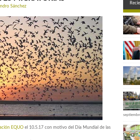
Recie
andro Sánchez
septiembr
ación EQUO
el 10.5.17 con motivo del Día Mundial de las