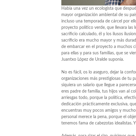
Había una vez un ecologista que después
mayor organización ambiental de su país, 
incluso una temporada de cárcel por ello
proyecto político verde, que llevara las
sacrificio calculado, él y los ilusos il
sacrificio era mucho mayor y más durader
de embarcar en el proyecto a muchos ci
para ellas y para sus familias, que se v
Juantxo López de Uralde suponía.
No es fácil, os lo aseguro, dejar la confo
organizaciones más prestigiosas de tu paí
siquiera un salario que llegue a parecer
eres padre de familia, tus hijos van al c
arriesgas todo, porque la política, efec
dedicación prácticamente exclusiva, qu
encuentras muy pocos amigos y muchos e
personal merece la pena, porque el obje
tenemos fama de cabezotas idealistas. Y
Además, para rizar el rizo, quisimos qu