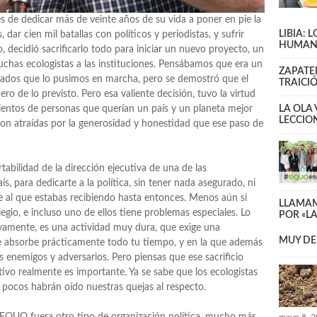
 de dedicar más de veinte años de su vida a poner en pie la
LIBIA: 
dar cien mil batallas con políticos y periodistas, y sufrir
HUMAN
, decidió sacrificarlo todo para iniciar un nuevo proyecto, un
 luchas ecologistas a las instituciones. Pensábamos que era un
ZAPATE
usionados que lo pusimos en marcha, pero se demostró que el
TRAICI
o de lo previsto. Pero esa valiente decisión, tuvo la virtud
entos de personas que querían un país y un planeta mejor
LA OLA
LECCIO
ieron atraídas por la generosidad y honestidad que ese paso de
rtabilidad de la dirección ejecutiva de una de las
s, para dedicarte a la política, sin tener nada asegurado, ni
se al que estabas recibiendo hasta entonces. Menos aún si
LLAMAM
olegio, e incluso uno de ellos tiene problemas especiales. Lo
POR «L
tivamente, es una actividad muy dura, que exige una
MUY DE
e absorbe prácticamente todo tu tiempo, y en la que además
nemigos y adversarios. Pero piensas que ese sacrificio
tivo realmente es importante. Ya se sabe que los ecologistas
 pocos habrán oído nuestras quejas al respecto.
e EQUO fuera otro tipo de organización política, mucho más