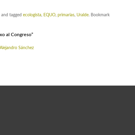
and tagged
ecologista
,
EQUO
,
primarias
,
Uralde
. Bookmark
xo al Congreso
”
 Alejandro Sánchez