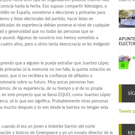
mayo 8, 
 conocía hasta la fecha. Eso supuso compartir liderazgos, a
édito en España, someterse a elecciones y primarias para
no y listas electorales del partido, hacer listas en
écadas de experiencia debían ponerse al nivel de cualquier
ldad y generosidad que no todas las personas que se
de asumir. Algunos de nosotros nos hemos sometido a
APUNTE
ELECTO
 cuatro años, pero a otros tanta democracia se les indigestó
prendo que a alguien le pueda extrañar que Juantxo López
de primarias (si la memoria no me falla, la quinta votación en
ses), que si no recibiera la confianza de afiliados y
flexionaría sobre su futuro. Muy pocas personas han
ismos, de su experiencia, de su tiempo y el de su propia
SÍ
ros, en este proyecto que se llama EQUO, como Juantxo López
erca, sé lo que eso significa. Probablemente otras personas
ea mucho después o lo ven desde la barrera no tengan esta
Tweets p
cuando él era un joven e imberbe tiarrón del norte
RE
ción y tóxicos de Greenpeace y yo un novato director de la