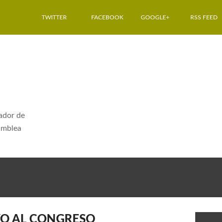
TWITTER
FACEBOOK
GOOGLE+
RSS FEED
dador de
amblea
O
XO AL CONGRESO