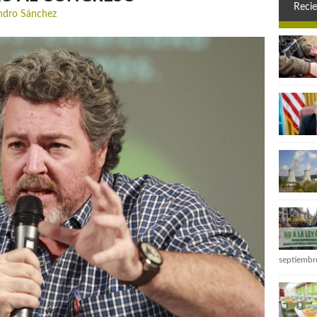
Recie
andro Sánchez
septiembr