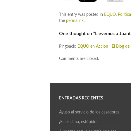
This entry was posted in
EQUO
,
Política
the
permalink
.
One thought on “
Llevemos a Juant
Pingback:
EQUO en Acción | El Blog de
Comments are closed.
ENTRADAS RECIENTES
Ayuso al servicio de los cazadores
¡Es el clima, estúpido!