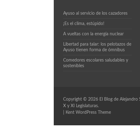
Ayuso al servicio de los cazadores
¡Es el clima, estúpido!
A vueltas con la energía nuclear
Libertad para talar: los pelotazos de
Ayuso tienen forma de ómnibus
Comedores escolares saludables y
sostenibles
Copyright © 2026
El Blog de Alejandro
X y XI Legislaturas.
|
Kent WordPress Theme