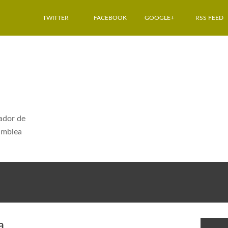
TWITTER
FACEBOOK
GOOGLE+
RSS FEED
dador de
amblea
O
a