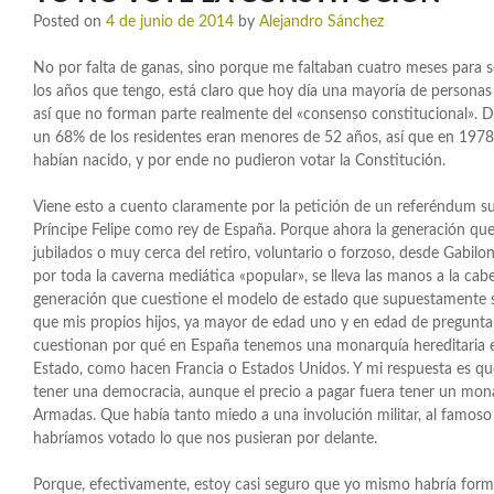
Posted on
4 de junio de 2014
by
Alejandro Sánchez
No por falta de ganas, sino porque me faltaban cuatro meses para s
los años que tengo, está claro que hoy día una mayoría de personas 
así que no forman parte realmente del «consenso constitucional». 
un 68% de los residentes eran menores de 52 años, así que en 197
habían nacido, y por ende no pudieron votar la Constitución.
Viene esto a cuento claramente por la petición de un referéndum su
Príncipe Felipe como rey de España. Porque ahora la generación que h
jubilados o muy cerca del retiro, voluntario o forzoso, desde Gabil
por toda la caverna mediática «popular», se lleva las manos a la ca
generación que cuestione el modelo de estado que supuestamente 
que mis propios hijos, ya mayor de edad uno y en edad de preguntar 
cuestionan por qué en España tenemos una monarquía hereditaria en 
Estado, como hacen Francia o Estados Unidos. Y mi respuesta es 
tener una democracia, aunque el precio a pagar fuera tener un mon
Armadas. Que había tanto miedo a una involución militar, al famoso
habríamos votado lo que nos pusieran por delante.
Porque, efectivamente, estoy casi seguro que yo mismo habría for