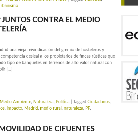
urbanismo
P JUNTOS CONTRA EL MEDIO
TELERÍA
id una vieja reivindicación del gremio de hosteleros y
ompetencia desleal a los propietarios de fincas rústicas que
todo tipo de banquetes en terrenos de alto valor natural con
lir […]
Medio Ambiente
,
Naturaleza
,
Política
|
Tagged
Ciudadanos
,
dos
,
impacto
,
Madrid
,
medio rural
,
naturaleza
,
PP
,
NMOVILIDAD DE CIFUENTES