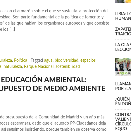
dos son el armazón sobre el que se sustenta la protección del
LIBIA: 
versidad. Son parte fundamental de la política de fomento y
HUMAN
des” de las que hablan los organismos europeos y que consiste
e los […]
ZAPATE
TRAICI
LA OLA
LECCIO
uraleza
,
Política
|
Tagged
agua
,
biodiversidad
,
espacios
a
,
naturaleza
,
Parque Nacional
,
sostenibilidad
Y EDUCACIÓN AMBIENTAL:
LLAMAM
UPUESTO DE MEDIO AMBIENTE
POR «L
¿QUIÉN
EN DO
CONTRA 
resupuesto de la Comunidad de Madrid y un año más
VALIEN
ocas esperanzas, dado que el acuerdo PP-Ciudadanos deja
CÍRCULO
EQUO
 así seguimos insistiendo, porque también se observa como