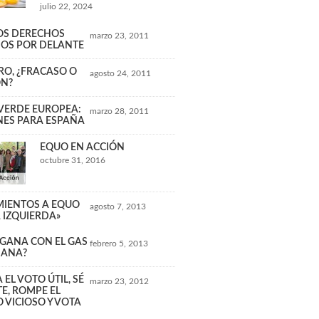
julio 22, 2024
LOS DERECHOS
marzo 23, 2011
OS POR DELANTE
RO, ¿FRACASO O
agosto 24, 2011
ÓN?
 VERDE EUROPEA:
marzo 28, 2011
NES PARA ESPAÑA
EQUO EN ACCIÓN
octubre 31, 2016
IENTOS A EQUO
agosto 7, 2013
A IZQUIERDA»
 GANA CON EL GAS
febrero 5, 2013
ÑANA?
EL VOTO ÚTIL, SÉ
marzo 23, 2012
TE, ROMPE EL
 VICIOSO Y VOTA