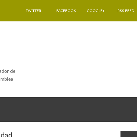
TWITTER
FACEBOOK
GOOGLE+
RSS FEED
dador de
amblea
O
idad