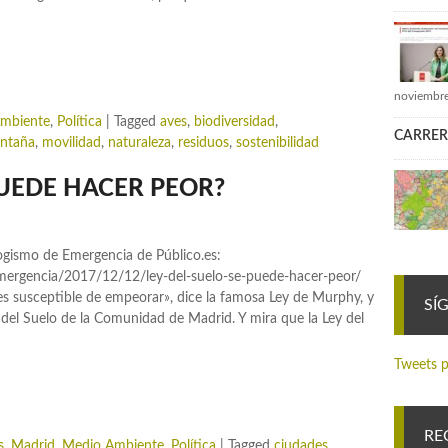
noviembre
mbiente
,
Política
|
Tagged
aves
,
biodiversidad
,
CARRER
ntaña
,
movilidad
,
naturaleza
,
residuos
,
sostenibilidad
PUEDE HACER PEOR?
logismo de Emergencia de Público.es:
emergencia/2017/12/12/ley-del-suelo-se-puede-hacer-peor/
 es susceptible de empeorar», dice la famosa Ley de Murphy, y
SÍ
y del Suelo de la Comunidad de Madrid. Y mira que la Ley del
Tweets p
RE
s
,
Madrid
,
Medio Ambiente
,
Política
|
Tagged
ciudades
,